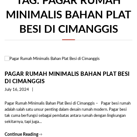
TAG:
PAGAR RUMAH
MINIMALIS BAHAN PLAT
BESI DI CIMANGGIS
PAGAR RUMAH MINIMALIS BAHAN PLAT BESI
DI CIMANGGIS
July 16, 2024
Pagar Rumah Minimalis Bahan Plat Besi di Cimanggis – Pagar besi rumah
adalah salah satu unsur penting dalam desain rumah modern. Pagar besi
tak cuma berfungsi sebagai pembatas antara rumah dengan lingkungan
sekitarnya, tapi juga…
Continue Reading
→