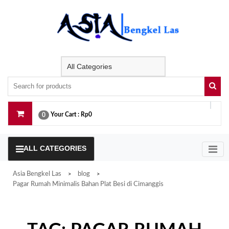
Skip
to
content
Your Cart :
Rp0
0
ALL CATEGORIES
Asia Bengkel Las
blog
>
>
Pagar Rumah Minimalis Bahan Plat Besi di Cimanggis