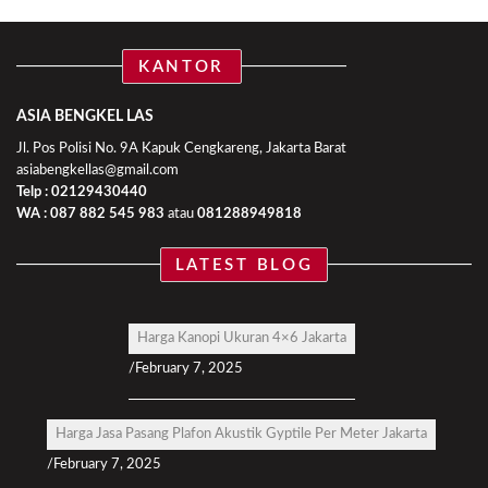
KANTOR
ASIA BENGKEL LAS
Jl. Pos Polisi No. 9A Kapuk Cengkareng, Jakarta Barat
asiabengkellas@gmail.com
Telp : 02129430440
WA :
087 882 545 983
atau
081288949818
LATEST BLOG
Harga Kanopi Ukuran 4×6 Jakarta
February 7, 2025
Harga Jasa Pasang Plafon Akustik Gyptile Per Meter Jakarta
February 7, 2025