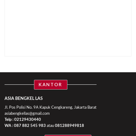
KANTOR
ASIA BENGKEL LAS
Jl. Pos Polisi No. 9A Kapuk Cengkareng, Jakarta Barat
asiabengkellas@gmail.com
Telp : 02129430440
WA :
087 882 545 983
atau
081288949818