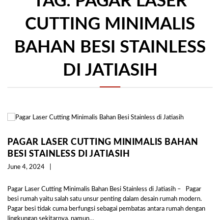
TAG:
PAGAR LASER
CUTTING MINIMALIS
BAHAN BESI STAINLESS
DI JATIASIH
PAGAR LASER CUTTING MINIMALIS BAHAN
BESI STAINLESS DI JATIASIH
June 4, 2024
Pagar Laser Cutting Minimalis Bahan Besi Stainless di Jatiasih – Pagar
besi rumah yaitu salah satu unsur penting dalam desain rumah modern.
Pagar besi tidak cuma berfungsi sebagai pembatas antara rumah dengan
lingkungan sekitarnya, namun…