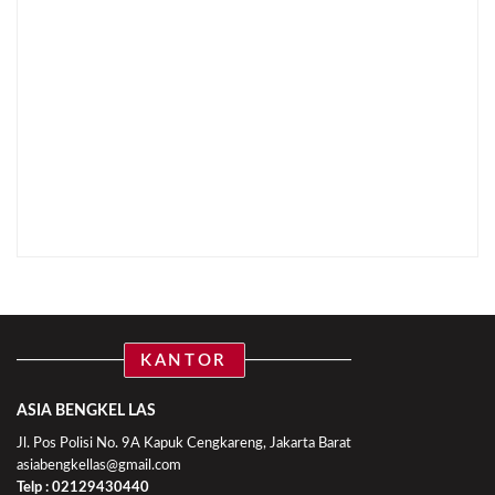
KANTOR
ASIA BENGKEL LAS
Jl. Pos Polisi No. 9A Kapuk Cengkareng, Jakarta Barat
asiabengkellas@gmail.com
Telp : 02129430440