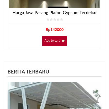
Harga Jasa Pasang Plafon Gypsum Terdekat
Rp
142000
Add to cart
BERITA TERBARU