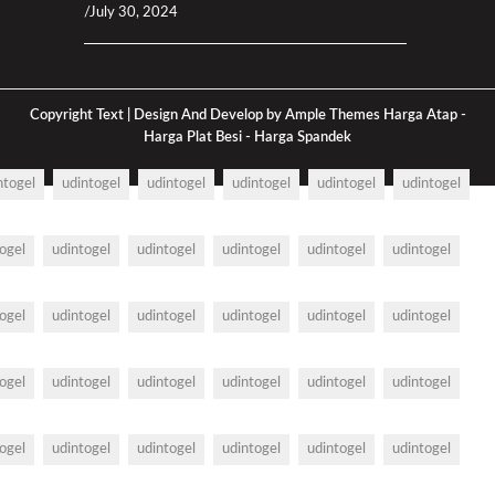
July 30, 2024
Copyright Text |
Design And Develop by Ample Themes
Harga Atap
-
Harga Plat Besi
-
Harga Spandek
ntogel
udintogel
udintogel
udintogel
udintogel
udintogel
ogel
udintogel
udintogel
udintogel
udintogel
udintogel
ogel
udintogel
udintogel
udintogel
udintogel
udintogel
ogel
udintogel
udintogel
udintogel
udintogel
udintogel
ogel
udintogel
udintogel
udintogel
udintogel
udintogel