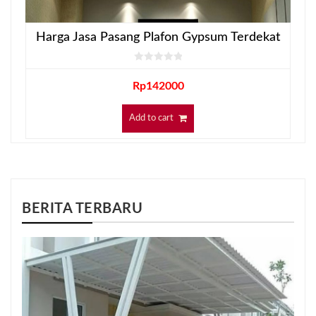
Harga Jasa Pasang Plafon Gypsum Terdekat
Rp
142000
Add to cart
BERITA TERBARU