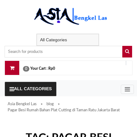
Skip
to
content
Your Cart :
Rp0
0
ALL CATEGORIES
Asia Bengkel Las
blog
>
>
Pagar Besi Rumah Bahan Plat Cutting di Taman Ratu Jakarta Barat