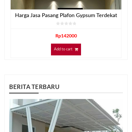
Harga Jasa Pasang Plafon Gypsum Terdekat
Rp
142000
Add to cart
BERITA TERBARU