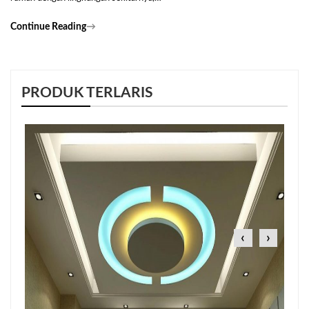
Continue Reading
→
PRODUK TERLARIS
‹
›