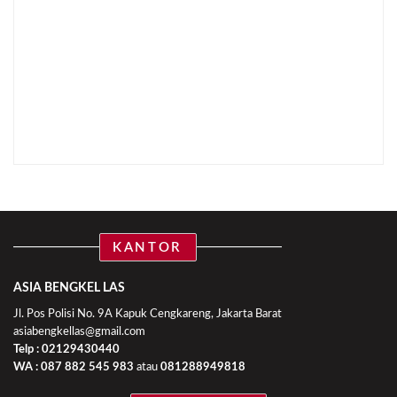
KANTOR
ASIA BENGKEL LAS
Jl. Pos Polisi No. 9A Kapuk Cengkareng, Jakarta Barat
asiabengkellas@gmail.com
Telp : 02129430440
WA :
087 882 545 983
atau
081288949818