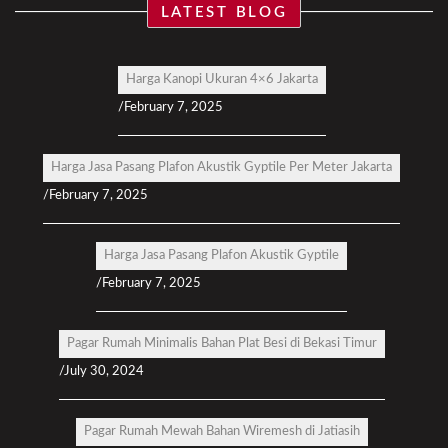
LATEST BLOG
Harga Kanopi Ukuran 4×6 Jakarta
February 7, 2025
Harga Jasa Pasang Plafon Akustik Gyptile Per Meter Jakarta
February 7, 2025
Harga Jasa Pasang Plafon Akustik Gyptile
February 7, 2025
Pagar Rumah Minimalis Bahan Plat Besi di Bekasi Timur
July 30, 2024
Pagar Rumah Mewah Bahan Wiremesh di Jatiasih