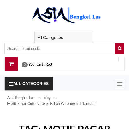
Skip
to
content
Your Cart :
Rp0
0
ALL CATEGORIES
Asia Bengkel Las
blog
>
>
Motif Pagar Cutting Laser Bahan Wiremesh di Tambun