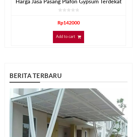
Harga Jasa Pasang Plafon Gypsum Terdekat
Rp
142000
Add to cart
BERITA TERBARU