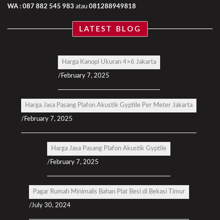
WA :
087 882 545 983
atau
081288949818
LATEST BLOG
Harga Kanopi Ukuran 4×6 Jakarta
February 7, 2025
Harga Jasa Pasang Plafon Akustik Gyptile Per Meter Jakarta
February 7, 2025
Harga Jasa Pasang Plafon Akustik Gyptile
February 7, 2025
Pagar Rumah Minimalis Bahan Plat Besi di Bekasi Timur
July 30, 2024