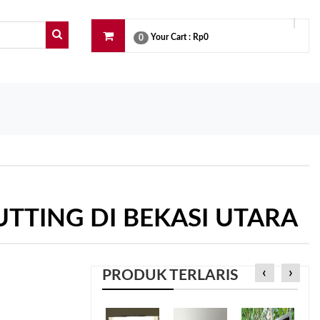
Your Cart :
Rp0
0
TTING DI BEKASI UTARA
‹
›
PRODUK TERLARIS