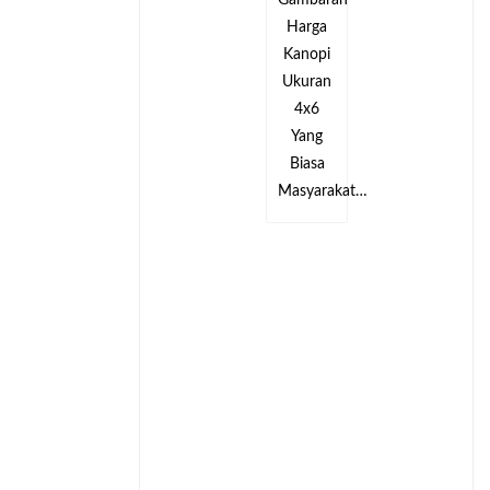
an
Gambaran
Gambaran
Harga
Harga
Kanopi
Kanopi
Ukuran
Ukuran
4x6
4x6
Yang
Yang
Biasa
Biasa
kat…
Masyarakat…
Masyarakat…