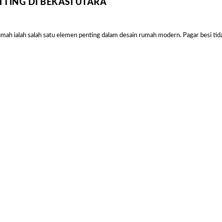
TING DI BEKASI UTARA
Sal
umah ialah salah satu elemen penting dalam desain rumah modern. Pagar besi tid
Harga Pasang Plafon Kamar Tidur Minimalis
Harga Daun Jendela Aluminium Alexindo
Harga Pintu Aluminium Double
Rp
152000
Rp
2000000
Rp
4100000
Rp
Add to
Add to
Add to
Add
cart
cart
cart
cart