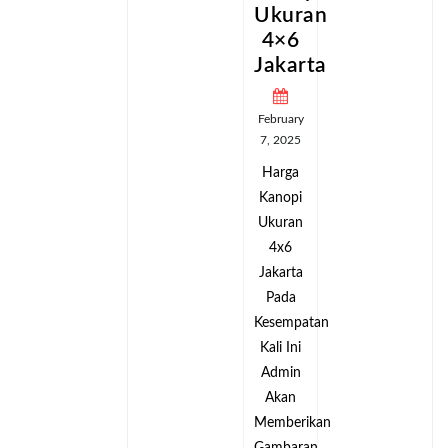
an
Ukuran
Ukuran
4×6
4×6
ta
Jakarta
Jakarta
February
February
7, 2025
7, 2025
Harga
Harga
Kanopi
Kanopi
Ukuran
Ukuran
4x6
4x6
Jakarta
Jakarta
Pada
Pada
tan
Kesempatan
Kesempatan
Kali Ini
Kali Ini
Admin
Admin
Akan
Akan
kan
Memberikan
Memberikan