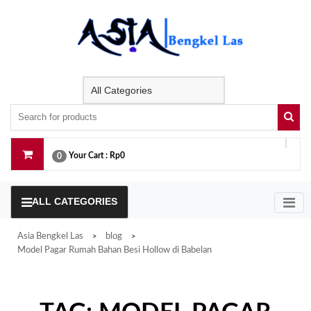
Skip
to
content
Your Cart :
Rp0
0
ALL CATEGORIES
Asia Bengkel Las
blog
>
>
Model Pagar Rumah Bahan Besi Hollow di Babelan