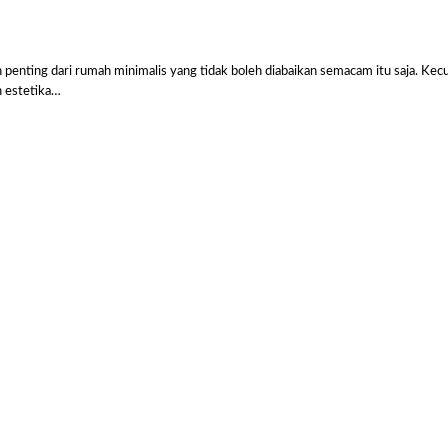
Sal
nting dari rumah minimalis yang tidak boleh diabaikan semacam itu saja. Kecu
n estetika…
Harga Pasang Plafon Kamar Tidur Minimalis
Harga Daun Jendela Aluminium Alexindo
Harga Pintu Aluminium Double
Rp
152000
Rp
2000000
Rp
4100000
Rp
Add to
Add to
Add to
Add
cart
cart
cart
cart