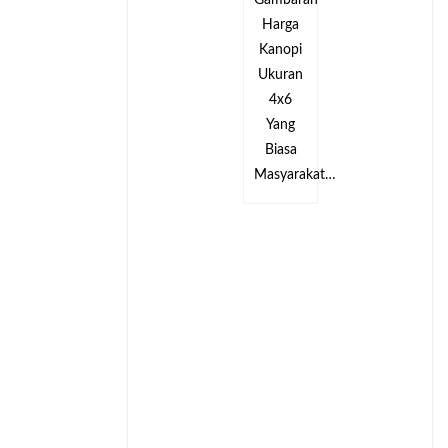
an
Gambaran
Gambaran
Harga
Harga
Kanopi
Kanopi
Ukuran
Ukuran
4x6
4x6
Yang
Yang
Biasa
Biasa
kat…
Masyarakat…
Masyarakat…