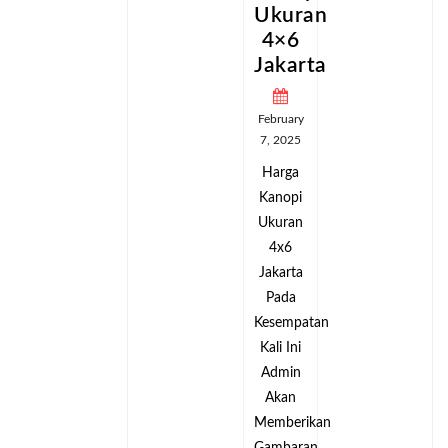
an
Ukuran
Ukuran
4×6
4×6
ta
Jakarta
Jakarta
February
February
7, 2025
7, 2025
Harga
Harga
Kanopi
Kanopi
Ukuran
Ukuran
4x6
4x6
Jakarta
Jakarta
Pada
Pada
tan
Kesempatan
Kesempatan
Kali Ini
Kali Ini
Admin
Admin
Akan
Akan
kan
Memberikan
Memberikan