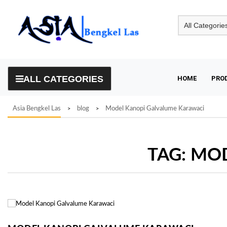
Skip
to
content
ALL CATEGORIES
HOME
PRO
Asia Bengkel Las
blog
Model Kanopi Galvalume Karawaci
>
>
TAG:
MOD