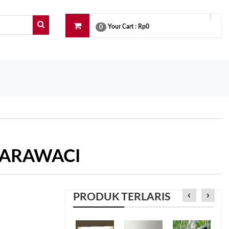
Your Cart :
Rp0
0
KARAWACI
‹
›
PRODUK TERLARIS