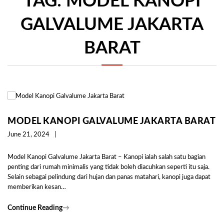
TAG:
MODEL KANOPI
GALVALUME JAKARTA
BARAT
MODEL KANOPI GALVALUME JAKARTA BARAT
June 21, 2024
Model Kanopi Galvalume Jakarta Barat – Kanopi ialah salah satu bagian
penting dari rumah minimalis yang tidak boleh diacuhkan seperti itu saja.
Selain sebagai pelindung dari hujan dan panas matahari, kanopi juga dapat
memberikan kesan…
Continue Reading
→