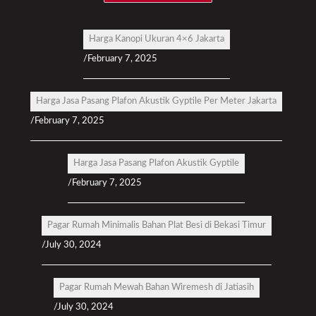
Harga Kanopi Ukuran 4×6 Jakarta
February 7, 2025
Harga Jasa Pasang Plafon Akustik Gyptile Per Meter Jakarta
February 7, 2025
Harga Jasa Pasang Plafon Akustik Gyptile
February 7, 2025
Pagar Rumah Minimalis Bahan Plat Besi di Bekasi Timur
July 30, 2024
Pagar Rumah Mewah Bahan Wiremesh di Jatiasih
July 30, 2024