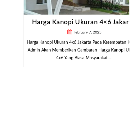
Harga Kanopi Ukuran 4×6 Jakarta
February 7, 2025
Harga Kanopi Ukuran 4x6 Jakarta Pada Kesempatan Kali Ini
Admin Akan Memberikan Gambaran Harga Kanopi Ukuran
4x6 Yang Biasa Masyarakat…