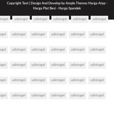
Copyright Text |
Design And Develop by Ample Themes
Harga Atap
-
Harga Plat Besi
-
Harga Spandek
ntogel
udintogel
udintogel
udintogel
udintogel
udintogel
ogel
udintogel
udintogel
udintogel
udintogel
udintogel
ogel
udintogel
udintogel
udintogel
udintogel
udintogel
ogel
udintogel
udintogel
udintogel
udintogel
udintogel
ogel
udintogel
udintogel
udintogel
udintogel
udintogel
ogel
udintogel
udintogel
udintogel
udintogel
udintogel