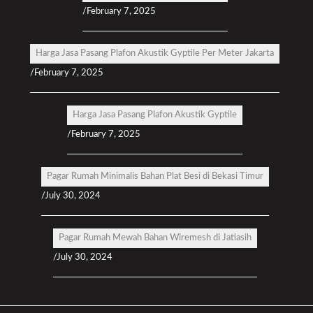
February 7, 2025
Harga Jasa Pasang Plafon Akustik Gyptile Per Meter Jakarta
February 7, 2025
Harga Jasa Pasang Plafon Akustik Gyptile
February 7, 2025
Pagar Rumah Minimalis Bahan Plat Besi di Bekasi Timur
July 30, 2024
Pagar Rumah Mewah Bahan Wiremesh di Jatiasih
July 30, 2024