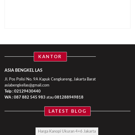
KANTOR
ASIA BENGKEL LAS
Jl. Pos Polisi No. 9A Kapuk Cengkareng, Jakarta Barat
asiabengkellas@gmail.com
Telp : 02129430440
WA :
087 882 545 983
atau
081288949818
LATEST BLOG
Harga Kanopi Ukuran 4×6 Jakarta