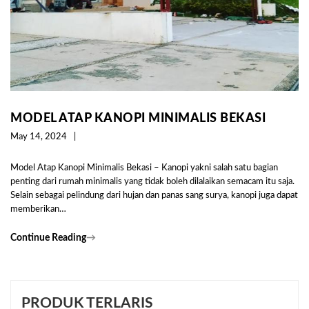
MODEL ATAP KANOPI MINIMALIS BEKASI
May 14, 2024
Model Atap Kanopi Minimalis Bekasi – Kanopi yakni salah satu bagian
penting dari rumah minimalis yang tidak boleh dilalaikan semacam itu saja.
Selain sebagai pelindung dari hujan dan panas sang surya, kanopi juga dapat
memberikan…
Continue Reading
→
PRODUK TERLARIS