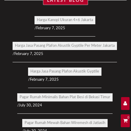
LATEST BLOG
Harga Kanopi Ukuran 4×6 Jakarta
February 7, 2025
Harga Jasa Pasang Plafon Akustik Gyptile Per Meter Jakarta
February 7, 2025
Harga Jasa Pasang Plafon Akustik Gyptile
February 7, 2025
Pagar Rumah Minimalis Bahan Plat Besi di Bekasi Timur
July 30, 2024
0
Pagar Rumah Mewah Bahan Wiremesh di Jatiasih