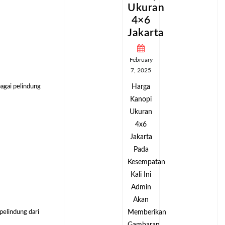
an
Ukuran
Ukuran
4×6
4×6
ta
Jakarta
Jakarta
February
February
7, 2025
7, 2025
Harga
Harga
bagai pelindung
Kanopi
Kanopi
Ukuran
Ukuran
4x6
4x6
Jakarta
Jakarta
Pada
Pada
tan
Kesempatan
Kesempatan
Kali Ini
Kali Ini
Admin
Admin
Akan
Akan
pelindung dari
kan
Memberikan
Memberikan