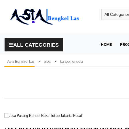
Skip
to
content
ALL CATEGORIES
HOME
PRO
Asia Bengkel Las
blog
kanopi jendela
>
>