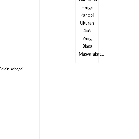
an
Gambaran
Gambaran
Harga
Harga
Kanopi
Kanopi
Ukuran
Ukuran
4x6
4x6
Yang
Yang
Biasa
Biasa
kat…
Masyarakat…
Masyarakat…
Selain sebagai