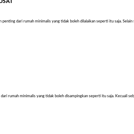
USAT
Sal
enting dari rumah minimalis yang tidak boleh dilalaikan seperti itu saja. Selain
Harga Pasang Plafon Kamar Tidur Minimalis
Harga Daun Jendela Aluminium Alexindo
Harga Pintu Aluminium Double
ari rumah minimalis yang tidak boleh disampingkan seperti itu saja. Kecuali se
Rp
152000
Rp
2000000
Rp
4100000
Rp
Add to
Add to
Add to
Add
cart
cart
cart
cart