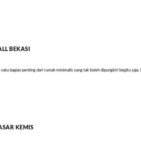
Gambar
Harga
Kanopi
Ukuran
4x6
Yang
Biasa
LL BEKASI
Masyara
tu bagian penting dari rumah minimalis yang tak boleh dipungkiri begitu saja. 
ASAR KEMIS