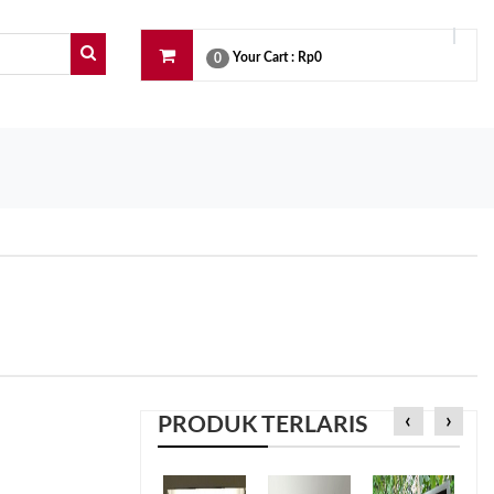
Your Cart :
Rp0
0
‹
›
PRODUK TERLARIS