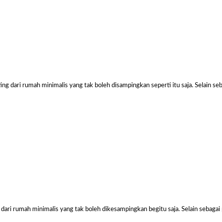
Ukur
4×6
Jakar
February
7, 2025
Harga
g dari rumah minimalis yang tak boleh disampingkan seperti itu saja. Selain se
Kanopi
Ukuran
4x6
Jakarta
Pada
Kesempa
Kali Ini
Admin
Akan
ari rumah minimalis yang tak boleh dikesampingkan begitu saja. Selain sebagai 
Memberi