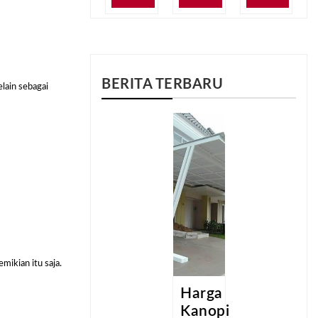
BERITA TERBARU
lain sebagai
ikian itu saja.
a
Harga
Harga
pi
Kanopi
Kanopi