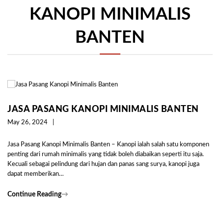
KANOPI MINIMALIS
BANTEN
JASA PASANG KANOPI MINIMALIS BANTEN
May 26, 2024
Jasa Pasang Kanopi Minimalis Banten – Kanopi ialah salah satu komponen
penting dari rumah minimalis yang tidak boleh diabaikan seperti itu saja.
Kecuali sebagai pelindung dari hujan dan panas sang surya, kanopi juga
dapat memberikan…
Continue Reading
→