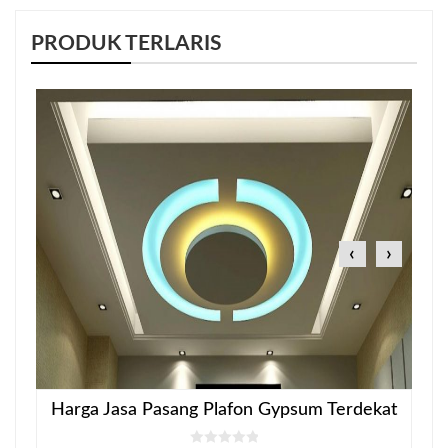
PRODUK TERLARIS
‹
›
Harga Jasa Pasang Plafon Gypsum Terdekat