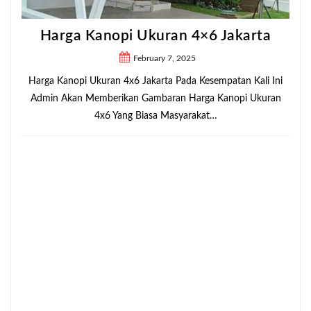
Harga Kanopi Ukuran 4×6 Jakarta
February 7, 2025
Harga Kanopi Ukuran 4x6 Jakarta Pada Kesempatan Kali Ini
Admin Akan Memberikan Gambaran Harga Kanopi Ukuran
4x6 Yang Biasa Masyarakat…