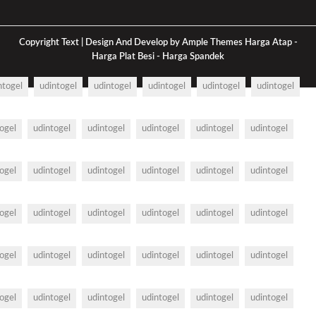
Copyright Text |
Design And Develop by Ample Themes
Harga Atap
-
Harga Plat Besi
-
Harga Spandek
ntogel
udintogel
udintogel
udintogel
udintogel
udintogel
ogel
udintogel
udintogel
udintogel
udintogel
udintogel
ogel
udintogel
udintogel
udintogel
udintogel
udintogel
ogel
udintogel
udintogel
udintogel
udintogel
udintogel
ogel
udintogel
udintogel
udintogel
udintogel
udintogel
ogel
udintogel
udintogel
udintogel
udintogel
udintogel