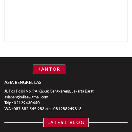
KANTOR
ASIA BENGKEL LAS
Jl. Pos Polisi No. 9A Kapuk Cengkareng, Jakarta Barat
asiabengkellas@gmail.com
Telp : 02129430440
WA :
087 882 545 983
atau
081288949818
LATEST BLOG