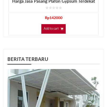
Harga Jasa Pasang Plafon Gypsum Terdekat
Rp
142000
Add to cart
BERITA TERBARU