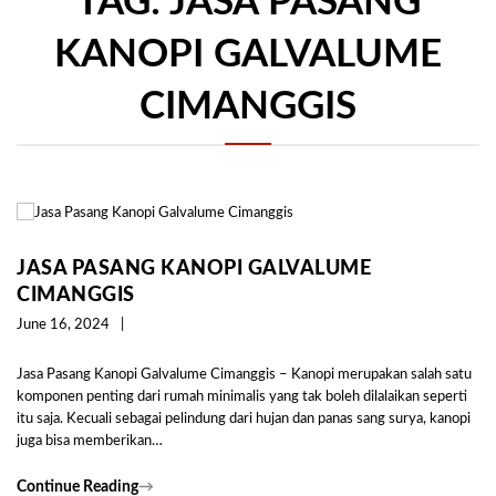
TAG:
JASA PASANG
KANOPI GALVALUME
CIMANGGIS
JASA PASANG KANOPI GALVALUME
CIMANGGIS
June 16, 2024
Jasa Pasang Kanopi Galvalume Cimanggis – Kanopi merupakan salah satu
komponen penting dari rumah minimalis yang tak boleh dilalaikan seperti
itu saja. Kecuali sebagai pelindung dari hujan dan panas sang surya, kanopi
juga bisa memberikan…
Continue Reading
→