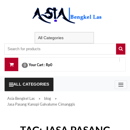
Skip
to
content
Your Cart :
Rp0
0
ALL CATEGORIES
Asia Bengkel Las
blog
>
>
Jasa Pasang Kanopi Galvalume Cimanggis