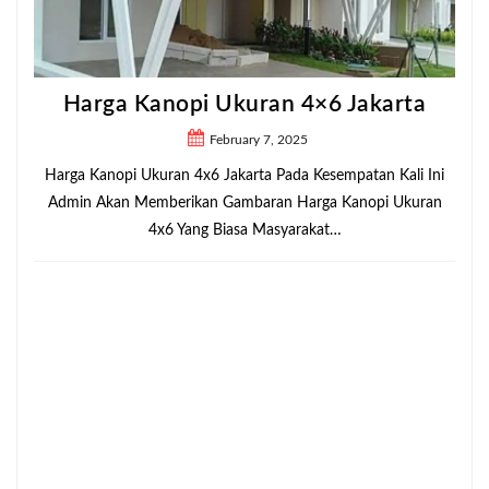
Harga Kanopi Ukuran 4×6 Jakarta
February 7, 2025
Harga Kanopi Ukuran 4x6 Jakarta Pada Kesempatan Kali Ini
Admin Akan Memberikan Gambaran Harga Kanopi Ukuran
4x6 Yang Biasa Masyarakat…