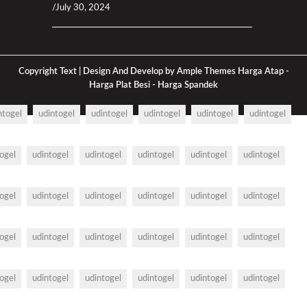
July 30, 2024
Copyright Text |
Design And Develop by Ample Themes
Harga Atap
-
Harga Plat Besi
-
Harga Spandek
ntogel
udintogel
udintogel
udintogel
udintogel
udintogel
ogel
udintogel
udintogel
udintogel
udintogel
udintogel
ogel
udintogel
udintogel
udintogel
udintogel
udintogel
ogel
udintogel
udintogel
udintogel
udintogel
udintogel
ogel
udintogel
udintogel
udintogel
udintogel
udintogel