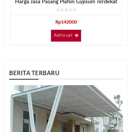
Harga Jasa Pasang Plafon Gypsum Terdekat
Rp
142000
Add to cart
BERITA TERBARU