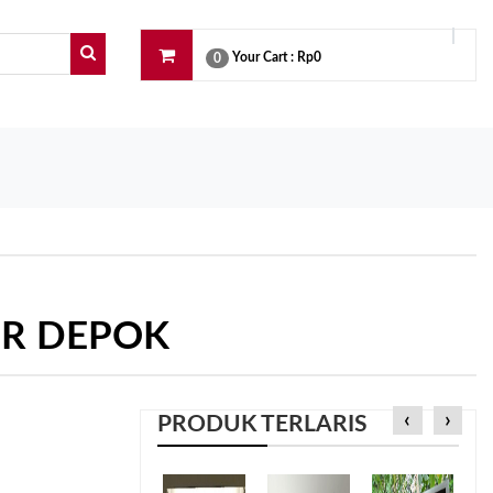
Your Cart :
Rp0
0
IR DEPOK
‹
›
PRODUK TERLARIS