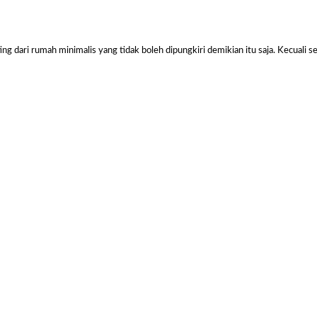
Sal
 dari rumah minimalis yang tidak boleh dipungkiri demikian itu saja. Kecuali s
Harga Pasang Plafon Kamar Tidur Minimalis
Harga Daun Jendela Aluminium Alexindo
Harga Pintu Aluminium Double
Rp
152000
Rp
2000000
Rp
4100000
Rp
Add to
Add to
Add to
Add
cart
cart
cart
cart