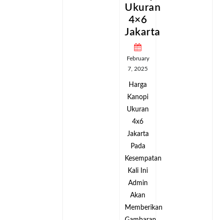
an
Ukuran
Ukuran
4×6
4×6
ta
Jakarta
Jakarta
February
February
7, 2025
7, 2025
Harga
Harga
Kanopi
Kanopi
Ukuran
Ukuran
4x6
4x6
Jakarta
Jakarta
Pada
Pada
tan
Kesempatan
Kesempatan
Kali Ini
Kali Ini
Admin
Admin
Akan
Akan
kan
Memberikan
Memberikan