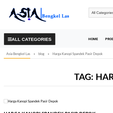
Skip
to
content
ALL CATEGORIES
HOME
PRO
Asia Bengkel Las
blog
Harga Kanopi Spandek Pasir Depok
>
>
TAG:
HAR