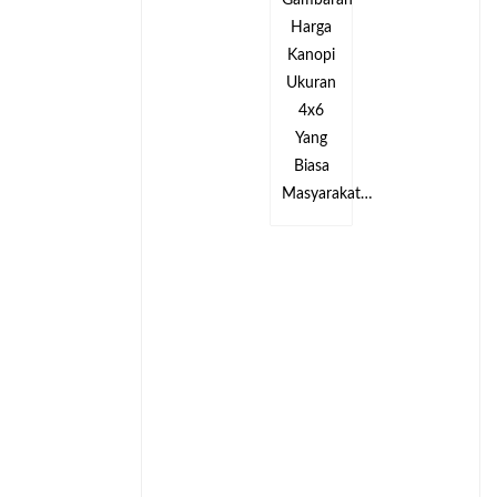
an
Gambaran
Gambaran
Harga
Harga
Kanopi
Kanopi
Ukuran
Ukuran
4x6
4x6
Yang
Yang
Biasa
Biasa
kat…
Masyarakat…
Masyarakat…