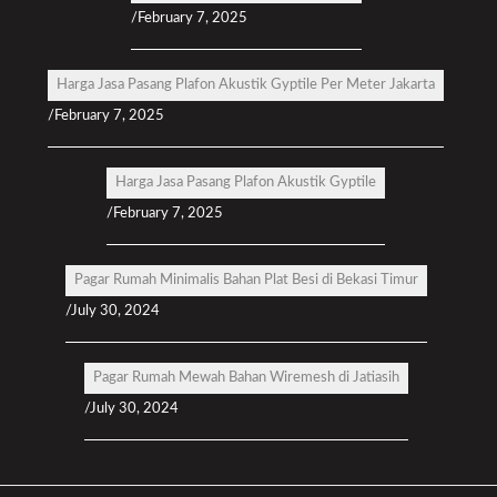
February 7, 2025
Harga Jasa Pasang Plafon Akustik Gyptile Per Meter Jakarta
February 7, 2025
Harga Jasa Pasang Plafon Akustik Gyptile
February 7, 2025
Pagar Rumah Minimalis Bahan Plat Besi di Bekasi Timur
July 30, 2024
Pagar Rumah Mewah Bahan Wiremesh di Jatiasih
July 30, 2024