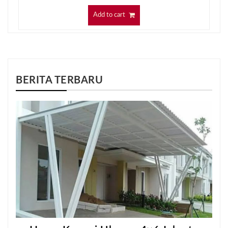
Add to cart
BERITA TERBARU