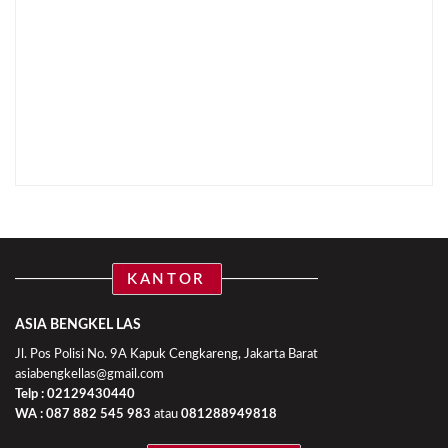
KANTOR
ASIA BENGKEL LAS
Jl. Pos Polisi No. 9A Kapuk Cengkareng, Jakarta Barat
asiabengkellas@gmail.com
Telp : 02129430440
WA :
087 882 545 983
atau
081288949818