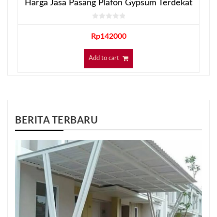
Harga Jasa Pasang Plafon Gypsum Terdekat
Rp
142000
Add to cart
BERITA TERBARU