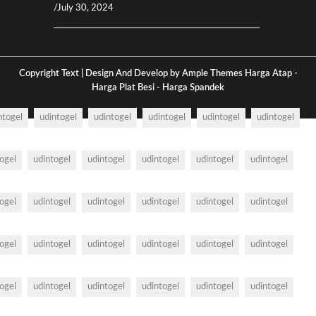
July 30, 2024
Copyright Text |
Design And Develop by Ample Themes
Harga Atap
-
Harga Plat Besi
-
Harga Spandek
ntogel
udintogel
udintogel
udintogel
udintogel
udintogel
ogel
udintogel
udintogel
udintogel
udintogel
udintogel
ogel
udintogel
udintogel
udintogel
udintogel
udintogel
ogel
udintogel
udintogel
udintogel
udintogel
udintogel
ogel
udintogel
udintogel
udintogel
udintogel
udintogel