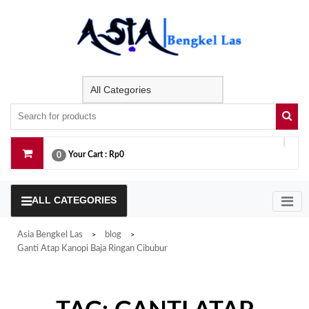
Skip
to
content
Your Cart :
Rp0
0
ALL CATEGORIES
Asia Bengkel Las
blog
>
>
Ganti Atap Kanopi Baja Ringan Cibubur