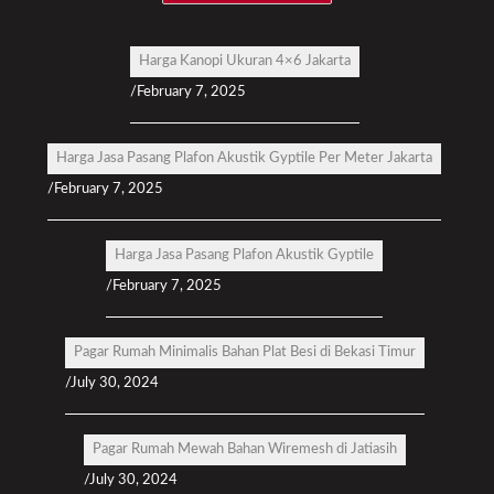
Harga Kanopi Ukuran 4×6 Jakarta
February 7, 2025
Harga Jasa Pasang Plafon Akustik Gyptile Per Meter Jakarta
February 7, 2025
Harga Jasa Pasang Plafon Akustik Gyptile
February 7, 2025
Pagar Rumah Minimalis Bahan Plat Besi di Bekasi Timur
July 30, 2024
Pagar Rumah Mewah Bahan Wiremesh di Jatiasih
July 30, 2024