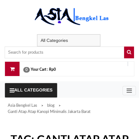
Skip
to
content
Your Cart :
Rp0
0
ALL CATEGORIES
Asia Bengkel Las
blog
>
>
Ganti Atap Atap Kanopi Minimalis Jakarta Barat