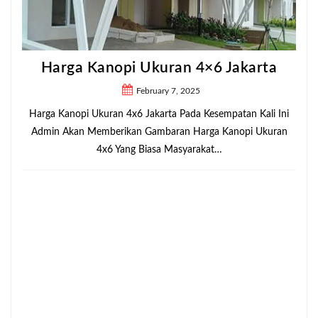
Harga Kanopi Ukuran 4×6 Jakarta
February 7, 2025
Harga Kanopi Ukuran 4x6 Jakarta Pada Kesempatan Kali Ini
Admin Akan Memberikan Gambaran Harga Kanopi Ukuran
4x6 Yang Biasa Masyarakat…