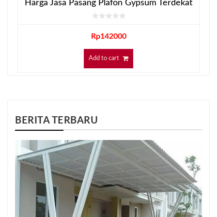
Harga Jasa Pasang Plafon Gypsum Terdekat
Rp
142000
Add to cart
BERITA TERBARU