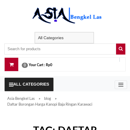
Skip
to
content
Your Cart :
Rp0
0
ALL CATEGORIES
Asia Bengkel Las
blog
>
>
Daftar Borongan Harga Kanopi Baja Ringan Karawaci