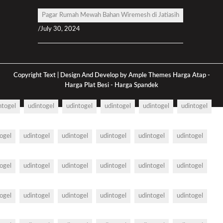
Pagar Rumah Mewah Bahan Wiremesh di Jatiasih
July 30, 2024
Copyright Text |
Design And Develop by Ample Themes
Harga Atap
-
Harga Plat Besi
-
Harga Spandek
ntogel
udintogel
udintogel
udintogel
udintogel
udintogel
ogel
udintogel
udintogel
udintogel
udintogel
udintogel
ogel
udintogel
udintogel
udintogel
udintogel
udintogel
ogel
udintogel
udintogel
udintogel
udintogel
udintogel