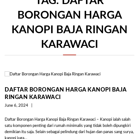
TAG:
DAFTAR
BORONGAN HARGA
KANOPI BAJA RINGAN
KARAWACI
DAFTAR BORONGAN HARGA KANOPI BAJA
RINGAN KARAWACI
June 6, 2024
Daftar Borongan Harga Kanopi Baja Ringan Karawaci – Kanopi ialah salah
satu komponen penting dari rumah minimalis yang tidak boleh dipungkiri
demikian itu saja. Selain sebagai pelindung dari hujan dan panas sang surya,
kanopi juga…