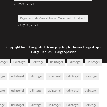
July 30, 2024
Pagar Rumah Mewah Bahan Wiremesh di Jatiasih
July 30, 2024
Copyright Text |
Design And Develop by Ample Themes
Harga Atap
-
Harga Plat Besi
-
Harga Spandek
ntogel
udintogel
udintogel
udintogel
udintogel
udintogel
ogel
udintogel
udintogel
udintogel
udintogel
udintogel
ogel
udintogel
udintogel
udintogel
udintogel
udintogel
ogel
udintogel
udintogel
udintogel
udintogel
udintogel