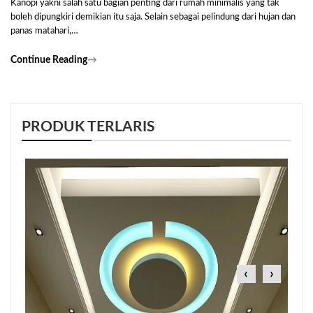
Kanopi yakni salah satu bagian penting dari rumah minimalis yang tak
boleh dipungkiri demikian itu saja. Selain sebagai pelindung dari hujan dan
panas matahari,…
Continue Reading
→
PRODUK TERLARIS
‹
›