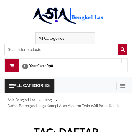
Skip
to
content
Your Cart :
Rp0
0
ALL CATEGORIES
Asia Bengkel Las
blog
>
>
Daftar Borongan Harga Kanopi Atap Alderon Twin Wall Pasar Kemis