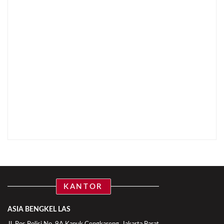
KANTOR
ASIA BENGKEL LAS