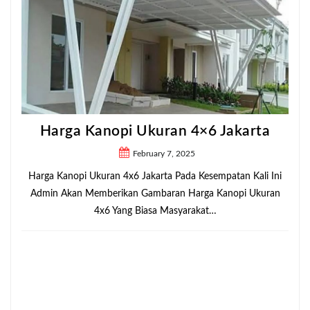
Harga Kanopi Ukuran 4×6 Jakarta
February 7, 2025
Harga Kanopi Ukuran 4x6 Jakarta Pada Kesempatan Kali Ini
Admin Akan Memberikan Gambaran Harga Kanopi Ukuran
4x6 Yang Biasa Masyarakat…