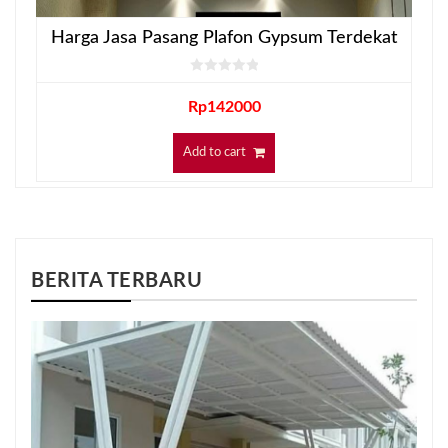
Harga Jasa Pasang Plafon Gypsum Terdekat
Rp
142000
Add to cart
BERITA TERBARU