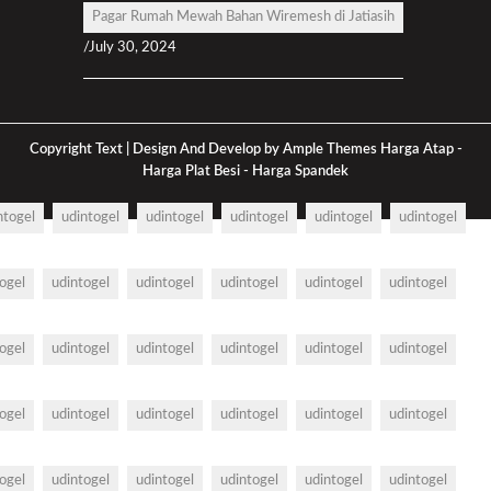
Pagar Rumah Mewah Bahan Wiremesh di Jatiasih
July 30, 2024
Copyright Text |
Design And Develop by Ample Themes
Harga Atap
-
Harga Plat Besi
-
Harga Spandek
ntogel
udintogel
udintogel
udintogel
udintogel
udintogel
ogel
udintogel
udintogel
udintogel
udintogel
udintogel
ogel
udintogel
udintogel
udintogel
udintogel
udintogel
ogel
udintogel
udintogel
udintogel
udintogel
udintogel
ogel
udintogel
udintogel
udintogel
udintogel
udintogel