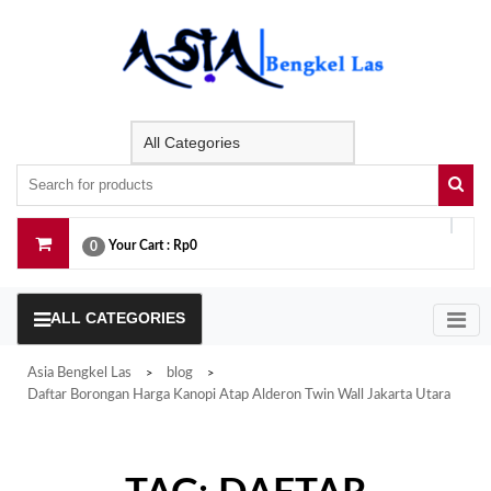
Skip
to
content
Your Cart :
Rp0
0
ALL CATEGORIES
Asia Bengkel Las
blog
>
>
Daftar Borongan Harga Kanopi Atap Alderon Twin Wall Jakarta Utara