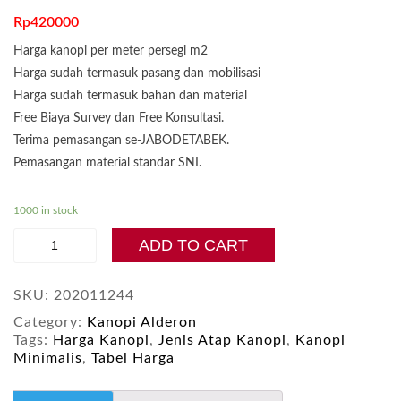
Rp
420000
Harga kanopi per meter persegi m2
Harga sudah termasuk pasang dan mobilisasi
Harga sudah termasuk bahan dan material
Free Biaya Survey dan Free Konsultasi.
Terima pemasangan se-JABODETABEK.
Pemasangan material standar SNI.
1000 in stock
Harga
ADD TO CART
Kanopi
Spandek
Model
SKU:
202011244
Minimalis
Category:
Kanopi Alderon
Elegan
Tags:
Harga Kanopi
,
Jenis Atap Kanopi
,
Kanopi
quantity
Minimalis
,
Tabel Harga