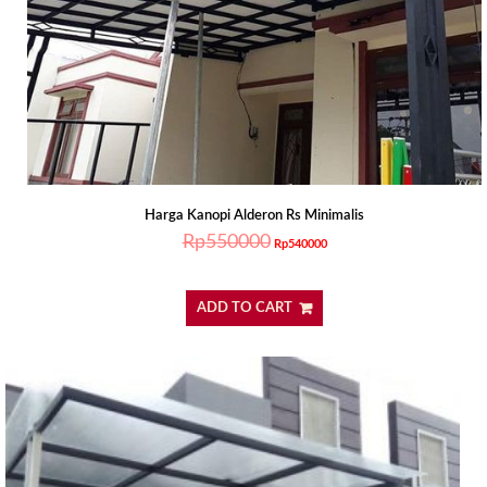
Harga Kanopi Alderon Rs Minimalis
Rp
550000
Rp
540000
ADD TO CART