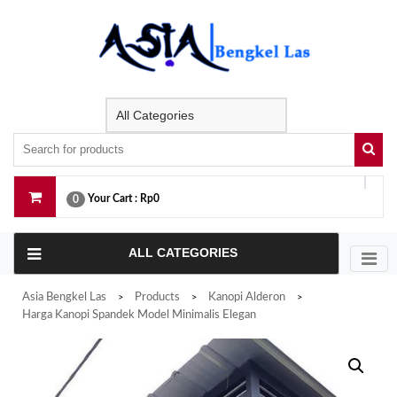
Skip
to
content
Your Cart :
Rp0
0
ALL CATEGORIES
Asia Bengkel Las
Products
Kanopi Alderon
>
>
>
Harga Kanopi Spandek Model Minimalis Elegan