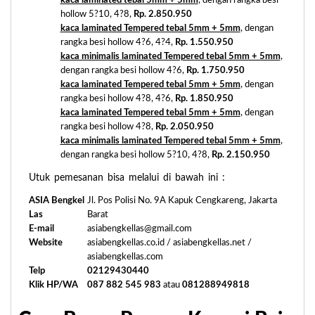
kaca laminated tebal 5mm + 5mm
, dengan rangka besi
hollow 5?10, 4?8,
Rp. 2.850.950
kaca laminated Tempered tebal 5mm + 5mm
, dengan
rangka besi hollow 4?6, 4?4,
Rp. 1.550.950
kaca minimalis laminated Tempered tebal 5mm + 5mm
,
dengan rangka besi hollow 4?6,
Rp. 1.750.950
kaca laminated Tempered tebal 5mm + 5mm
, dengan
rangka besi hollow 4?8, 4?6,
Rp. 1.850.950
kaca laminated Tempered tebal 5mm + 5mm
, dengan
rangka besi hollow 4?8,
Rp. 2.050.950
kaca minimalis laminated Tempered tebal 5mm + 5mm
,
dengan rangka besi hollow 5?10, 4?8,
Rp. 2.150.950
Utuk pemesanan bisa melalui di bawah ini :
ASIA Bengkel
Jl. Pos Polisi No. 9A Kapuk Cengkareng, Jakarta
Las
Barat
E-mail
asiabengkellas@gmail.com
Website
asiabengkellas.co.id / asiabengkellas.net /
asiabengkellas.com
Telp
02129430440
Klik HP/WA
087 882 545 983
atau
081288949818